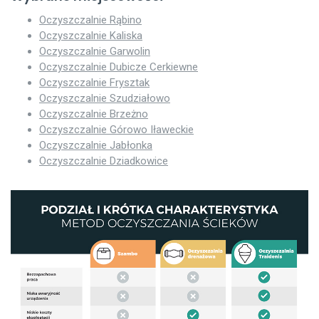
Oczyszczalnie Rąbino
Oczyszczalnie Kaliska
Oczyszczalnie Garwolin
Oczyszczalnie Dubicze Cerkiewne
Oczyszczalnie Frysztak
Oczyszczalnie Szudziałowo
Oczyszczalnie Brzeżno
Oczyszczalnie Górowo Iławeckie
Oczyszczalnie Jabłonka
Oczyszczalnie Dziadkowice