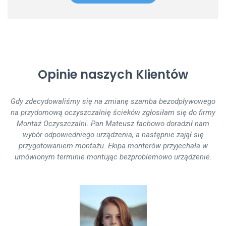
Opinie naszych Klientów
Gdy zdecydowaliśmy się na zmianę szamba bezodpływowego
Montaż oczyszczalni ścieków podczas budowy przebiegł
na przydomową oczyszczalnię ścieków zgłosiłam się do firmy
bezproblemowo. Trwał jeden dzień, ekipa montująca działała
Montaż Oczyszczalni. Pan Mateusz fachowo doradził nam
sprawnie - widać, że nie robili tego 1. raz. Polecam innym
wybór odpowiedniego urządzenia, a następnie zajął się
współpracę z firmą MontażOczyszczalni.pl
przygotowaniem montażu. Ekipa monterów przyjechała w
umówionym terminie montując bezproblemowo urządzenie.