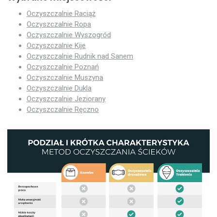
Oczyszczalnie Raciąż
Oczyszczalnie Ropa
Oczyszczalnie Wyszogród
Oczyszczalnie Kije
Oczyszczalnie Rudnik nad Sanem
Oczyszczalnie Poznań
Oczyszczalnie Muszyna
Oczyszczalnie Dukla
Oczyszczalnie Jeziorany
Oczyszczalnie Ręczno