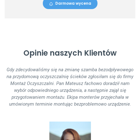
Darmowa wycena
Opinie naszych Klientów
Gdy zdecydowaliśmy się na zmianę szamba bezodpływowego
Montaż oczyszczalni ścieków podczas budowy przebiegł
na przydomową oczyszczalnię ścieków zgłosiłam się do firmy
bezproblemowo. Trwał jeden dzień, ekipa montująca działała
Montaż Oczyszczalni. Pan Mateusz fachowo doradził nam
sprawnie - widać, że nie robili tego 1. raz. Polecam innym
wybór odpowiedniego urządzenia, a następnie zajął się
współpracę z firmą MontażOczyszczalni.pl
przygotowaniem montażu. Ekipa monterów przyjechała w
umówionym terminie montując bezproblemowo urządzenie.