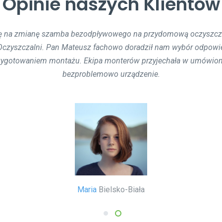
Opinie naszych Klientów
ę na zmianę szamba bezodpływowego na przydomową oczyszcza
cieków podczas budowy przebiegł bezproblemowo. Trwał jeden 
idać, że nie robili tego 1. raz. Polecam innym współpracę z firmą
 Oczyszczalni. Pan Mateusz fachowo doradził nam wybór odpowie
przygotowaniem montażu. Ekipa monterów przyjechała w umówio
bezproblemowo urządzenie.
Mariusz
Poznań
Maria
Bielsko-Biała
1
2