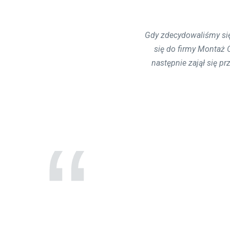
Gdy zdecydowaliśmy si
Montaż oczyszczalni ś
działała sprawnie - w
się do firmy Montaż
następnie zajął się 