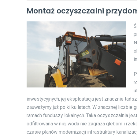
Montaż oczyszczalni przydom
Ś
p
N
o
i
P
r
u
inwestycyjnych, jej eksploatacja jest znacznie tań
zauważymy już po kilku latach. W znacznej liczbie 
ramach funduszy lokalnych. Taka oczyszczalnia jest
odfiltrowana w niej woda nie zagraża glebom i rze
czasie planów modernizacji infrastruktury kanaliza