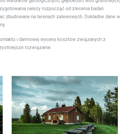
 od warunków geologicznych, głębokości wód gruntowych,
 przygotowania należy rozpocząć od zlecenia badań
tać zbudowane na terenach zalewowych. Dokładne dane w
ny.
 kontaktu i darmowej wyceny kosztów związanych z
zystniejsze rozwiązanie.