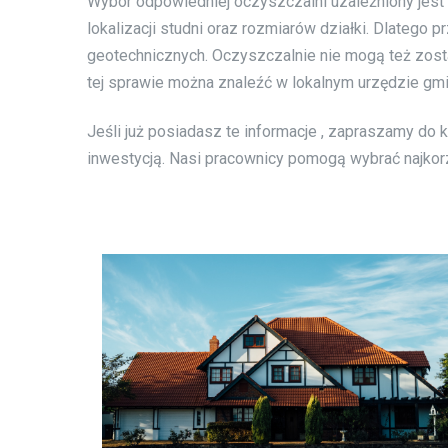
Wybór odpowiedniej oczyszczalni uzależniony jest
lokalizacji studni oraz rozmiarów działki. Dlatego
geotechnicznych. Oczyszczalnie nie mogą też zos
tej sprawie można znaleźć w lokalnym urzędzie gmi
Jeśli już posiadasz te informacje , zapraszamy do
inwestycją. Nasi pracownicy pomogą wybrać najkor