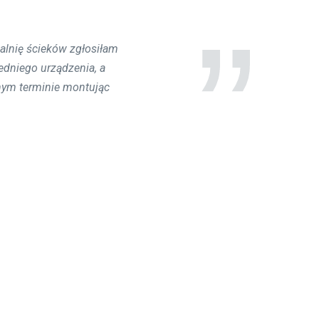
lnię ścieków zgłosiłam
dzień, ekipa montująca
 MontażOczyszczalni.pl
dniego urządzenia, a
nym terminie montując