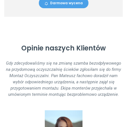
Darmowa wycena
Opinie naszych Klientów
Gdy zdecydowaliśmy się na zmianę szamba bezodpływowego
Montaż oczyszczalni ścieków podczas budowy przebiegł
na przydomową oczyszczalnię ścieków zgłosiłam się do firmy
bezproblemowo. Trwał jeden dzień, ekipa montująca działała
Montaż Oczyszczalni. Pan Mateusz fachowo doradził nam
sprawnie - widać, że nie robili tego 1. raz. Polecam innym
wybór odpowiedniego urządzenia, a następnie zajął się
współpracę z firmą MontażOczyszczalni.pl
przygotowaniem montażu. Ekipa monterów przyjechała w
umówionym terminie montując bezproblemowo urządzenie.