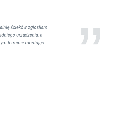
lnię ścieków zgłosiłam
dzień, ekipa montująca
 MontażOczyszczalni.pl
dniego urządzenia, a
nym terminie montując