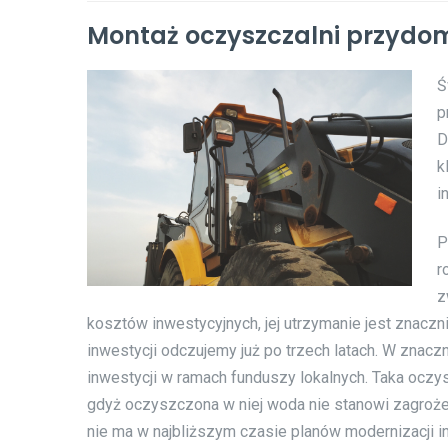
Montaż oczyszczalni przydo
Ś
p
D
k
i
P
r
z
kosztów inwestycyjnych, jej utrzymanie jest znacz
inwestycji odczujemy już po trzech latach. W znacz
inwestycji w ramach funduszy lokalnych. Taka oczys
gdyż oczyszczona w niej woda nie stanowi zagrożen
nie ma w najbliższym czasie planów modernizacji i