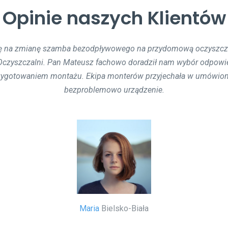
Opinie naszych Klientów
ę na zmianę szamba bezodpływowego na przydomową oczyszcza
cieków podczas budowy przebiegł bezproblemowo. Trwał jeden 
idać, że nie robili tego 1. raz. Polecam innym współpracę z firmą
 Oczyszczalni. Pan Mateusz fachowo doradził nam wybór odpowie
przygotowaniem montażu. Ekipa monterów przyjechała w umówio
bezproblemowo urządzenie.
Mariusz
Poznań
Maria
Bielsko-Biała