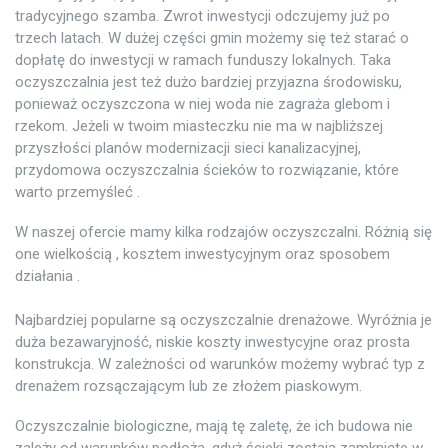
tradycyjnego szamba. Zwrot inwestycji odczujemy już po
trzech latach. W dużej części gmin możemy się też starać o
dopłatę do inwestycji w ramach funduszy lokalnych. Taka
oczyszczalnia jest też dużo bardziej przyjazna środowisku,
ponieważ oczyszczona w niej woda nie zagraża glebom i
rzekom. Jeżeli w twoim miasteczku nie ma w najbliższej
przyszłości planów modernizacji sieci kanalizacyjnej,
przydomowa oczyszczalnia ścieków to rozwiązanie, które
warto przemyśleć .
W naszej ofercie mamy kilka rodzajów oczyszczalni. Różnią się
one wielkością , kosztem inwestycyjnym oraz sposobem
działania .
Najbardziej popularne są oczyszczalnie drenażowe. Wyróżnia je
duża bezawaryjność, niskie koszty inwestycyjne oraz prosta
konstrukcja. W zależności od warunków możemy wybrać typ z
drenażem rozsączającym lub ze złożem piaskowym.
Oczyszczalnie biologiczne, mają tę zaletę, że ich budowa nie
zależy od warunków podłoża, gdyż ścieki zostają zamknięte w