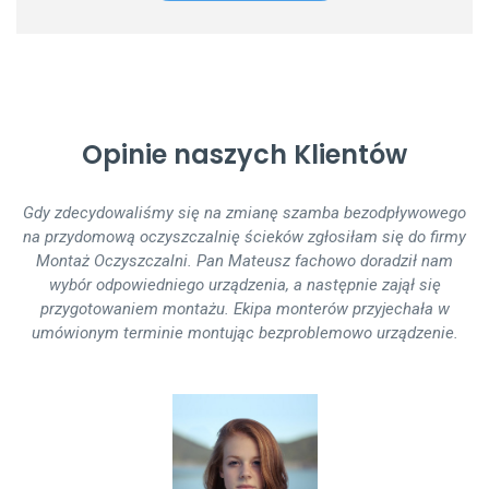
Opinie naszych Klientów
Gdy zdecydowaliśmy się na zmianę szamba bezodpływowego
Montaż oczyszczalni ścieków podczas budowy przebiegł
na przydomową oczyszczalnię ścieków zgłosiłam się do firmy
bezproblemowo. Trwał jeden dzień, ekipa montująca działała
Montaż Oczyszczalni. Pan Mateusz fachowo doradził nam
sprawnie - widać, że nie robili tego 1. raz. Polecam innym
wybór odpowiedniego urządzenia, a następnie zajął się
współpracę z firmą MontażOczyszczalni.pl
przygotowaniem montażu. Ekipa monterów przyjechała w
umówionym terminie montując bezproblemowo urządzenie.