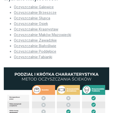
Oczyszczalnie Galewice
Oczyszczalnie Brzeszcze
Oczyszczalnie Słupca
Oczyszczalnie Osiek
Oczyszczalnie Krasnystaw
Oczyszczalnie Maków Mazowiecki
Oczyszczalnie Zawadzkie
Oczyszczalnie Białośliwie
Oczyszczalnie Poddębice
Oczyszczalnie Fabianki